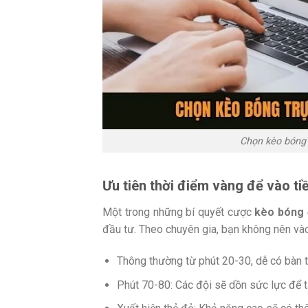
Chọn kèo bóng 
Ưu tiên thời điểm vàng để vào ti
Một trong những bí quyết cược
kèo bóng 
đầu tư. Theo chuyên gia, bạn không nên vào
Thông thường từ phút 20-30, dễ có bàn 
Phút 70-80: Các đội sẽ dồn sức lực để t