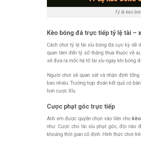
Tỷ lệ kèo bó
Kèo bóng đá trực tiếp tỷ lệ tài – 
Cách chơi tỷ lệ tài xỉu bóng đá cực kỳ dễ
quan tâm đến tỷ số thắng thua thuộc về ai
sẽ đưa ra mốc hệ tố tài xỉu ngay khi bóng đ
Người chơi sẽ quan sát và nhận định tổng
bao nhiêu. Trường hợp đoán kết quả có bàn
hơn cược Xỉu.
Cược phạt góc trực tiếp
Anh em được quyền chọn vào tiền cho
kèo
như: Cược cho tài xỉu phạt góc, đội nào 
khoảng thời gian cố định. Hình thức chơi trê