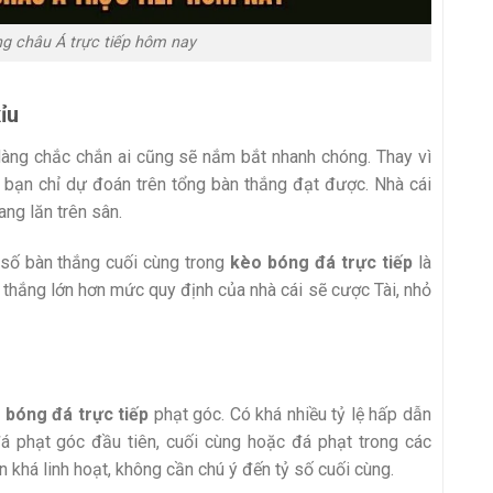
ng châu Á trực tiếp hôm nay
xỉu
 dàng chắc chắn ai cũng sẽ nắm bắt nhanh chóng. Thay vì
, bạn chỉ dự đoán trên tổng bàn thắng đạt được. Nhà cái
ang lăn trên sân.
 số bàn thắng cuối cùng trong
kèo bóng đá trực tiếp
là
 thắng lớn hơn mức quy định của nhà cái sẽ cược Tài, nhỏ
 bóng đá trực tiếp
phạt góc. Có khá nhiều tỷ lệ hấp dẫn
đá phạt góc đầu tiên, cuối cùng hoặc đá phạt trong các
n khá linh hoạt, không cần chú ý đến tỷ số cuối cùng.