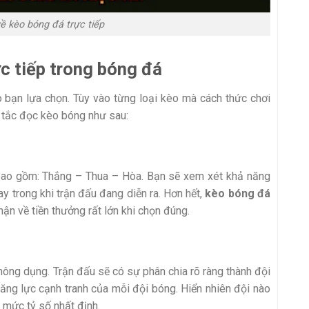
về kèo bóng đá trực tiếp
c tiếp trong bóng đá
ho bạn lựa chọn. Tùy vào từng loại kèo mà cách thức chơi
y tắc đọc kèo bóng như sau:
 bao gồm: Thắng – Thua – Hòa. Bạn sẽ xem xét khả năng
y trong khi trận đấu đang diễn ra. Hơn hết,
kèo bóng đá
nhận về tiền thưởng rất lớn khi chọn đúng.
hông dụng. Trận đấu sẽ có sự phân chia rõ ràng thành đội
năng lực cạnh tranh của mỗi đội bóng. Hiển nhiên đội nào
 mức tỷ số nhất định.