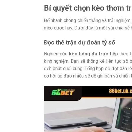
Bí quyết chọn kèo thơm tr
Để nhanh chóng chiến thắng và trải nghiệm 
mẹo cược hay. Dưới đây là một vài chia sẻ 
Đọc thế trận dự đoán tỷ số
Nghiên cứu
kèo bóng đá trực tiếp
theo t
kinh nghiệm. Bạn sẽ thống kê liên tục số b
đến phút cuối cùng. Tổng hợp số đợt dân lê
cơ hội áp đảo nhiều sẽ dễ ghi bàn và chiến 