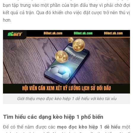
bạn tập trung vào một phần của trận đấu thay vì phải chờ đợi
kết quả cả trận. Qua đó khiến cho việc đặt cược trở nên thú vị
hơn.
Giới thiệu mẹo đọc kèo hiệp 1 dễ hiểu với kèo tài xỉu
Tìm hiểu các dạng kèo hiệp 1 phổ biến
Để có thể nắm được các
mẹo đọc kèo hiệp 1 dễ hiểu
một