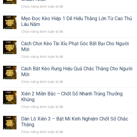
Phạt
Lớn
Lỗ
Chức năng bình luận bị tắt
ở
Góc
Tuyệt
Cược
–
Đối
Xiên
Mẹo Đọc Kèo Hiệp 1 Dễ Hiểu Thắng Lớn Từ Cao Thủ
3
100%
Bóng
Mẹo
Lâu Năm
Đá
Cược
Chức năng bình luận bị tắt
ở
Là
Săn
Mẹo
Gì?
Ngay
Đọc
Cách Chơi Kèo Tài Xỉu Phạt Góc Bất Bại Cho Người
4
Thưởng
Kèo
Cách
Mới
Lớn
Hiệp
Chọn
Chức năng bình luận bị tắt
ở
1
Kèo
Cách
Dễ
Thơm
Chơi
Cách Bắt Kèo Rung Hiệu Quả Chắc Thắng Cho Người
Hiểu
Chuẩn
Kèo
Thắng
Mới
Nhất
Tài
Lớn
Chức năng bình luận bị tắt
ở
Xỉu
Từ
Cách
Phạt
Cao
Bắt
Xiên 2 Miền Bắc – Chốt Số Nhanh Trúng Thưởng
Góc
Thủ
Kèo
Bất
Khủng
Lâu
Rung
Bại
Năm
Chức năng bình luận bị tắt
ở
Hiệu
Cho
Xiên
Quả
Người
2
Dàn Lô Xiên 3 – Bật Mí Kinh Nghiệm Chốt Số Chắc
Chắc
Mới
Miền
Thắng
Thắng
Bắc
Cho
Chức năng bình luận bị tắt
ở
–
Người